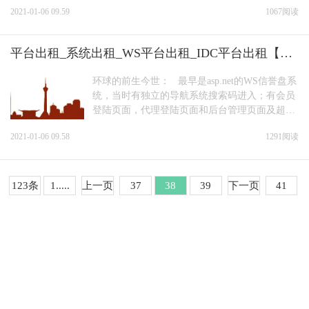
2021-01-06 09.59
1067阅读
每...
平台出租_系统出租_WS平台出租_IDC平台出租【信
誉盘】
环球的前生今世： 最早是asp.net的WS信誉盘系
统，当时有独立的导航系统搜索码进入；有会员
登陆页面，代理登陆页面和后台管理页面及超级
后台注单删改页面。因系统是加密授权放出去...
2021-01-06 09.58
1291阅读
123条
1.....
上一页
37
38
39
下一页
41