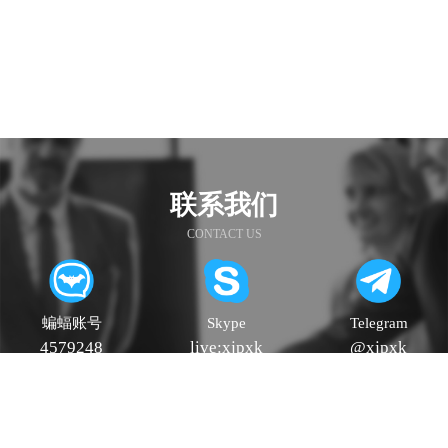
联系我们
CONTACT US
蝙蝠账号
Skype
Telegram
4579248
live:xjpxk
@xjpxk