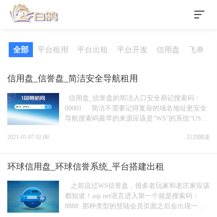
全部
平台租用
平台出租
平台开发
信用盘
飞单
信用盘_信誉盘_简洁安全导航租用
信用盘_信誉盘的简洁入口安全易记搜索码：
00001 简洁不需要记得复杂的域名地址更安全
导航搜索码最早的来源应该是“WS”的系统“US”
的系统安全进入...
2021-01-07 02.08
2129阅读
环球信用盘_环球信誉系统_平台搭建出租
之前说过WS信誉盘，很多老玩家和老庄家应该
都知道！asp.net语言进入第一个就是搜索码：
8888 那种类型的登陆会员页面之后会出现一个
选勾或则取消还有一个安全证...