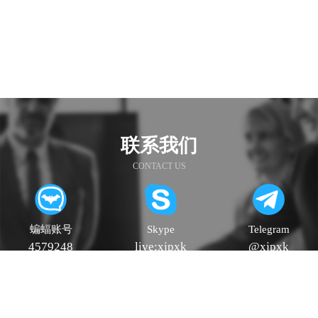
联系我们
CONTACT US
蝙蝠账号
Skype
Telegram
4579248
live:xjpxk
@xjpxk