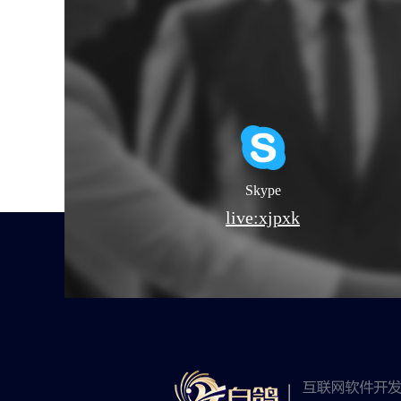
Skype
live:xjpxk