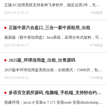
正版AC信用系统支持各种飞单软件，稳定运营2年，无重大BUG，如被攻击，数据也不会丢失，可随时找回原有数据不会影响运营无数据，无法算账等问题。注单无限制，100人数，起步...
2025-10-31 02.17
836阅读
正版中原六合盘口_三合一新中原租用_出租
最新版《新中原信用盘》Java系统，采用分布式架构，可承载上万人同时下注，千万亿级别注单，不漏单，不掉单可定制对其他正版系统跟投飞单功能开发可定制新功能及特殊要求定制开发...
2025-03-06 04.15
1679阅读
2025版_环球信用盘_出租_出售源码
2025版本环球信用盘系统出租：出租模式：15000月，包含服务器，域名，CDN，24小时维护合作模式：8000月，包含服务器，域名，CDN，24小时维护，3/套起合作...
2025-03-04 09.21
1766阅读
多语言交易所源码_电脑端_手机端_支持秒合约u位合约源码出售
搭建环境：java1.8 安装se 7.171 安装node 安装dlasticdump MySQL8.0+Nginx+redis7后端Java...